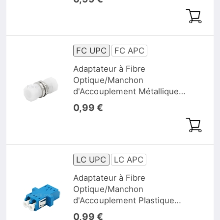
Bride
FC UPC
FC APC
Adaptateur à Fibre
Optique/Manchon
d'Accouplement Métallique
FC/UPC vers FC/UPC Simplex
0,99 €
Monomode/Multimode Petit D
sans Bride
LC UPC
LC APC
Adaptateur à Fibre
Optique/Manchon
d'Accouplement Plastique
LC/UPC vers LC/UPC, Type SC
0,99 €