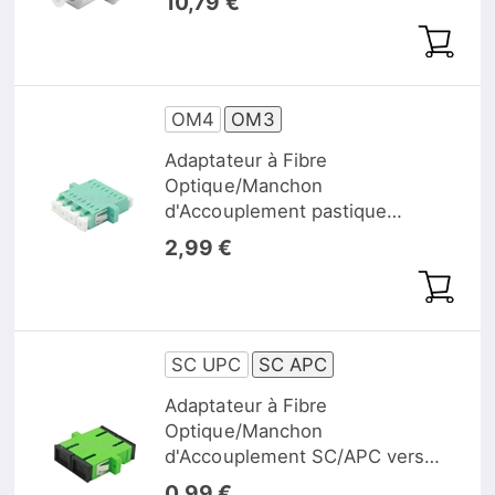
10,79 €
Femelle vers Femelle
OM4
OM3
Adaptateur à Fibre
Optique/Manchon
d'Accouplement pastique
LC/UPC vers LC/UPC 10G Quad
2,99 €
Multimode OM3 avec Bride,
Aqua
SC UPC
SC APC
Adaptateur à Fibre
Optique/Manchon
d'Accouplement SC/APC vers
SC/APC Duplex Monomode avec
0,99 €