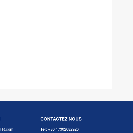
N
CONTACTEZ NOUS
eFR.com
Tel:
+86 17302682920